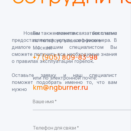
Новым клиентам бесплатно
Вы также можете связаться с нами
предоставляются услуги шеф-инженера. В
по телефону нашего офиса в
диалоге с нашим специалистом Вы
Москве:
сможете получить все необходимые знания
+7 (905) 809-83-98
о правилах эксплуатации горелок.
Оставьте заявку и наш специалист
или по электронной почте:
поможет подобрать именно то, что вам
km@ngburner.ru
нужно
Ваше имя *
Телефон для связи *