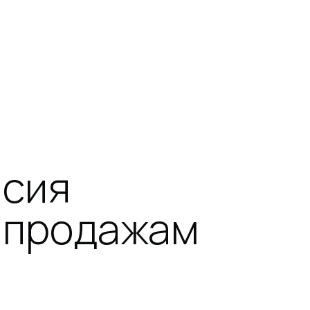
нсия
 продажам