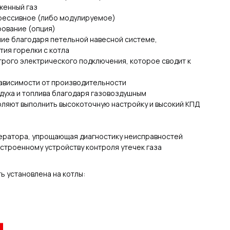
женный газ
грессивное (либо модулируемое)
рование (опция)
ие благодаря петельной навесной системе,
ия горелки с котла
рого электрического подключения, которое сводит к
зависимости от производительности
духа и топлива благодаря газовоздушным
оляют выполнить высокоточную настройку и высокий КПД
ператора, упрощающая диагностику неисправностей
строенному устройству контроля утечек газа
ь установлена на котлы: