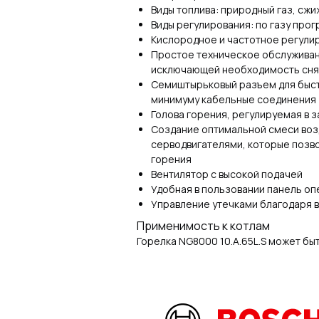
Виды топлива: природный газ, сжи
Виды регулирования: по газу про
Кислородное и частотное регули
Простое техническое обслуживан
исключающей необходимость снят
Семиштырьковый разъем для быст
минимуму кабельные соединения
Голова горения, регулируемая в 
Создание оптимальной смеси воз
серводвигателями, которые позв
горения
Вентилятор с высокой подачей
Удобная в пользовании панель о
Управление утечками благодаря в
Применимость к котлам
Горелка NG8000 10.A.65L.S может быт