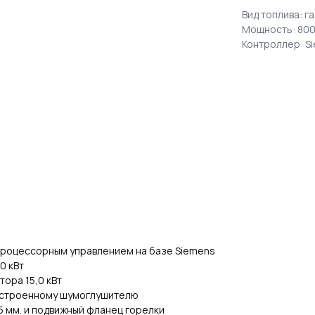
Вид топлива: г
Мощность: 800
Контроллер: S
процессорным управлением на базе Siemens
0 кВт
ора 15,0 кВт
 встроенному шумоглушителю
 мм. и подвижный фланец горелки