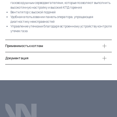
газовоздушным серводвигателями, которые позволяют выполнить
высокоточную настройку и высокий КПД горения
Вентилятор с высокой подачей
Удобная в пользовании панель оператора, упрощающая
диагностику неисправностей
Управление утечками благодаря встроенному устройству контроля
утечек газа
Применимость к котлам
Документация