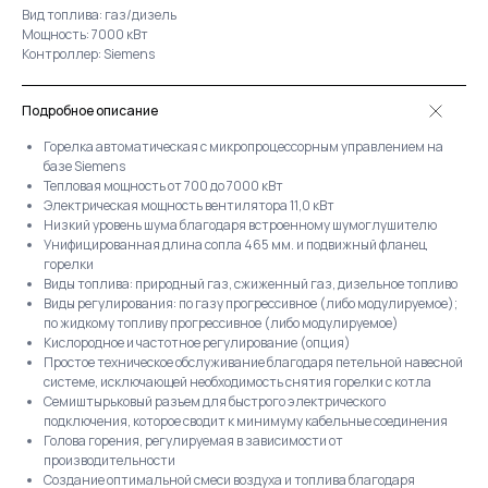
Вид топлива: газ/дизель
Мощность: 7000 кВт
Контроллер: Siemens
Подробное описание
Горелка автоматическая с микропроцессорным управлением на
базе Siemens
Тепловая мощность от 700 до 7000 кВт
Электрическая мощность вентилятора 11,0 кВт
Низкий уровень шума благодаря встроенному шумоглушителю
Унифицированная длина сопла 465 мм. и подвижный фланец
горелки
Виды топлива: природный газ, сжиженный газ, дизельное топливо
Виды регулирования: по газу прогрессивное (либо модулируемое);
по жидкому топливу прогрессивное (либо модулируемое)
Кислородное и частотное регулирование (опция)
Простое техническое обслуживание благодаря петельной навесной
системе, исключающей необходимость снятия горелки с котла
Семиштырьковый разъем для быстрого электрического
подключения, которое сводит к минимуму кабельные соединения
Голова горения, регулируемая в зависимости от
производительности
Создание оптимальной смеси воздуха и топлива благодаря